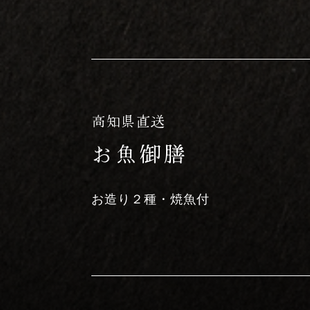
高知県直送
お魚御膳
お造り２種・焼魚付