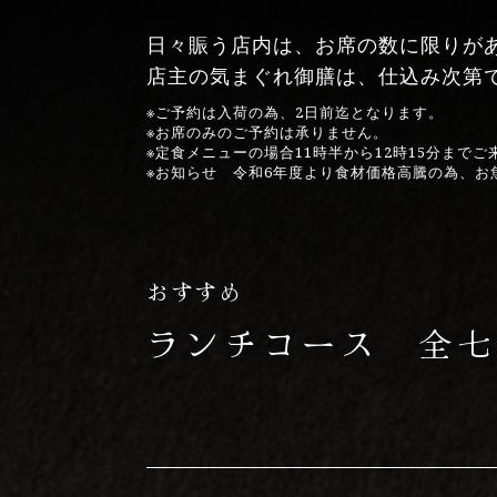
日々賑う店内は、お席の数に限りが
店主の気まぐれ御膳は、仕込み次第
※ご予約は入荷の為、2日前迄となります。
※お席のみのご予約は承りません。
※定食メニューの場合11時半から12時15分まで
※お知らせ 令和6年度より食材価格高騰の為、
おすすめ
ランチコース
全七